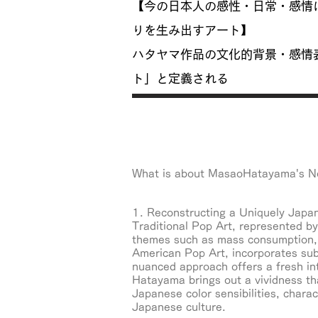
【今の日本人の感性・日常・感情
りを生み出すアート】
ハタヤマ作品の文化的背景・感情
ト」と定義される​
What is about MasaoHatayama's 
1. Reconstructing a Uniquely Japa
Traditional Pop Art, represented by
themes such as mass consumption, ad
American Pop Art, incorporates subtl
nuanced approach offers a fresh in
Hatayama brings out a vividness th
Japanese color sensibilities, chara
Japanese culture.