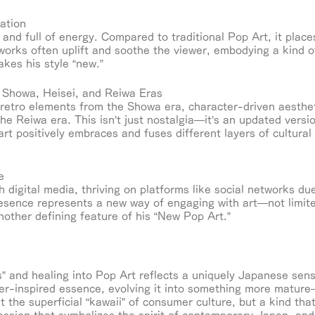
ation
ul and full of energy. Compared to traditional Pop Art, it pla
orks often uplift and soothe the viewer, embodying a kind of
kes his style “new.”
s Showa, Heisei, and Reiwa Eras
retro elements from the Showa era, character-driven aesthet
the Reiwa era. This isn’t just nostalgia—it’s an updated versi
art positively embraces and fuses different layers of cultural 
e
 digital media, thriving on platforms like social networks due
resence represents a new way of engaging with art—not limited
another defining feature of his “New Pop Art.”
” and healing into Pop Art reflects a uniquely Japanese sens
cter-inspired essence, evolving it into something more mature
st the superficial “kawaii” of consumer culture, but a kind that