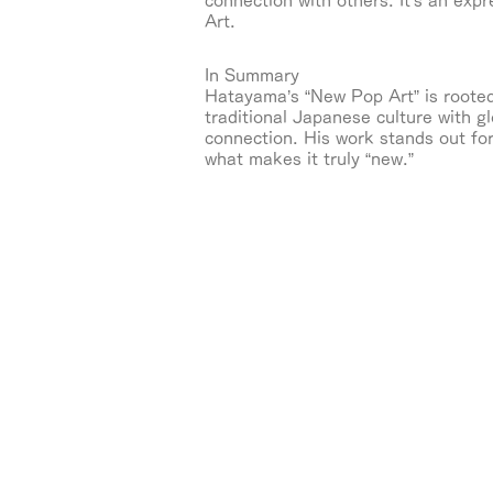
connection with others. It’s an exp
Art.
In Summary
Hatayama’s “New Pop Art” is rooted
traditional Japanese culture with g
connection. His work stands out for
what makes it truly “new.”