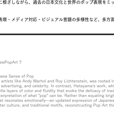
に根ざしながら、過去の日本文化と世界のポップ表現をミ
表現・メディア対応・ビジュアル言語の多様性など、多方
NewPopArt ?
nese Sense of Pop
 artists like Andy Warhol and Roy Lichtenstein, was rooted i
vertising, and celebrity. In contrast, Hatayama’s work, whil
e layers of color and fluidity that evoke the delicacy of tra
terpretation of what "pop" can be. Rather than equating bri
at resonates emotionally—an updated expression of Japanese
cter culture, and traditional motifs, reconstructing Pop Art 