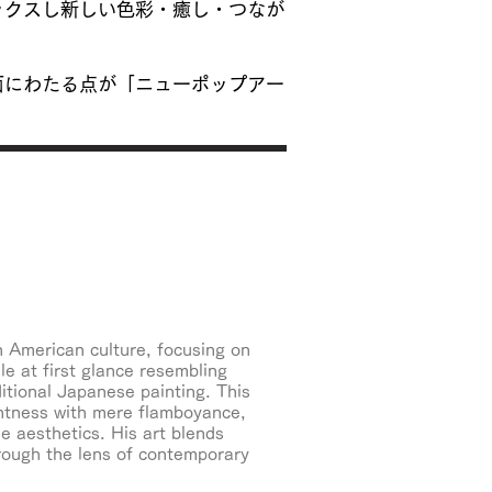
ックスし新しい色彩・癒し・つなが
面にわたる点が「ニューポップアー
n American culture, focusing on
e at first glance resembling
ditional Japanese painting. This
ghtness with mere flamboyance,
 aesthetics. His art blends
through the lens of contemporary