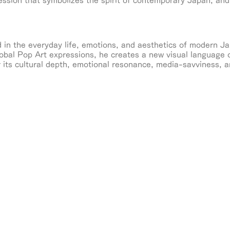
ression that symbolizes the spirit of contemporary Japan, an
 in the everyday life, emotions, and aesthetics of modern J
lobal Pop Art expressions, he creates a new visual language 
 its cultural depth, emotional resonance, media-savviness, a