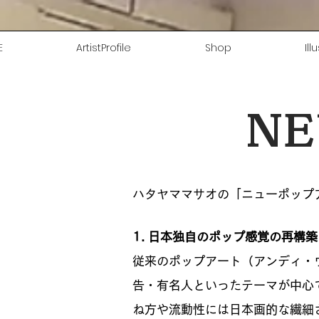
E
ArtistProfile
Shop
Ill
NE
ハタヤママサオの「ニューポップア
1. 日本独自のポップ感覚の再構築
従来のポップアート（アンディ・
告・有名人といったテーマが中心
ね方や流動性には日本画的な繊細