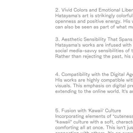
2. Vivid Colors and Emotional Liber
Hatayama’s art is strikingly colorf
openness and positive energy. His w
can also be seen as part of what ma
3. Aesthetic Sensibility That Span
Hatayama’s works are infused with 
social media-savvy sensibilities of 
Rather than rejecting the past, his 
4. Compatibility with the Digital Ag
His works are highly compatible with
visuals. This emphasis on digital p
extending to the online world. It’s 
5. Fusion with ‘Kawaii’ Culture
Incorporating elements of “cuteness
“kawaii” culture with a soft, chara
comforting all at once. This isn’t ju