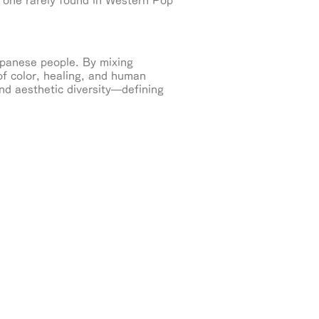
d one rarely found in Western Pop
apanese people. By mixing
of color, healing, and human
nd aesthetic diversity—defining