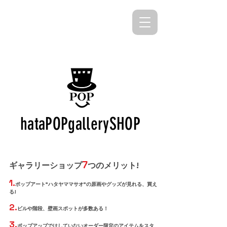
hataPOPgallerySHOP
7
ギャラリーショップ
つのメリット!
1.
ポップアート"ハタヤママサオ"の原画やグッズが見れる、買え
る!
2
.
ビ
ルや階段、壁画スポットが多数ある！
3.
ポップアップではしていないオーダー限定のアイテムをスタ