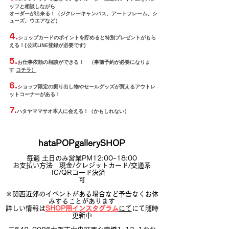
ッフと相談しながら
オーダーが出来る！（ジクレーキャンバス、アートフレーム、シ
ューズ、ウエアなど）
4.
ショップカードのポイントを貯めると特別プレゼントがもら
える！(公式LINE登録が必要です)
5.
お仕事依頼の相談ができる！ （
事前予約が必要になりま
す
コチラ）
6.
ショップ限定の掘り出し物やセールグッズが買えるアウトレ
ットコーナーがある！
7.
ハタヤママサオ本人に会える！（かもしれない）
hataPOPgallerySHOP
毎週 土日のみ営業PM12:00-18:00
お支払い方法 現金/クレジットカード/交通系
IC/QRコード決済
可
※関西近郊のイベントがある場合など予告なくお休
みすることがあります
詳しい情報は
SHOP用インスタグラム
にて
にて随時
更新中