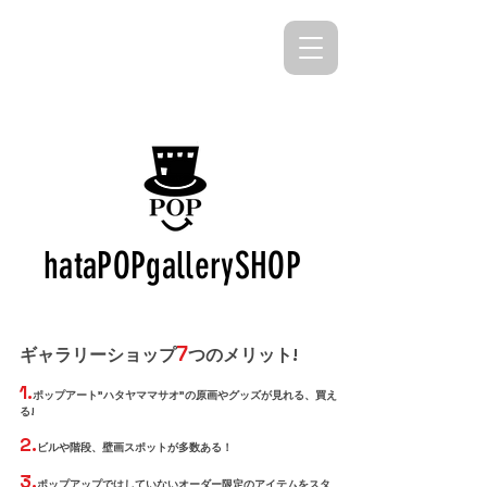
hataPOPgallerySHOP
7
ギャラリーショップ
つのメリット!
1.
ポップアート"ハタヤママサオ"の原画やグッズが見れる、買え
る!
2
.
ビ
ルや階段、壁画スポットが多数ある！
3.
ポップアップではしていないオーダー限定のアイテムをスタ