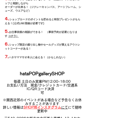
ッフと相談しながら
オーダーが出来る！（ジクレーキャンバス、アートフレーム、シ
ューズ、ウエアなど）
4.
ショップカードのポイントを貯めると特別プレゼントがもら
える！(公式LINE登録が必要です)
5.
お仕事依頼の相談ができる！ （
事前予約が必要になりま
す
コチラ）
6.
ショップ限定の掘り出し物やセールグッズが買えるアウトレ
ットコーナーがある！
7.
ハタヤママサオ本人に会える！（かもしれない）
hataPOPgallerySHOP
毎週 土日のみ営業PM12:00-18:00
お支払い方法 現金/クレジットカード/交通系
IC/QRコード決済
可
※関西近郊のイベントがある場合など予告なくお休
みすることがあります
詳しい情報は
SHOP用インスタグラム
にて
にて随時
更新中